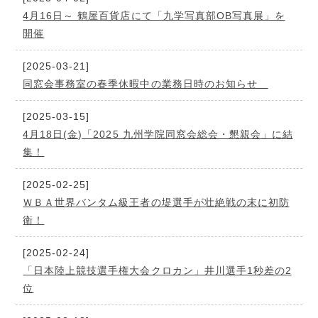
4月16日～ 鶴屋百貨店にて「九学写真部OB写真展」を
開催
[2025-03-21]
同窓会事務室の春季休暇中の業務日時のお知らせ
[2025-03-15]
4月18日(金)「2025 九州学院同窓会総会・懇親会」に結
集！
[2025-02-25]
ＷＢＡ世界バンタム級王者の堤選手が壮絶戦の末に初防
衛！
[2025-02-24]
「日本陸上競技選手権大会クロカン」井川選手1秒差の2
位